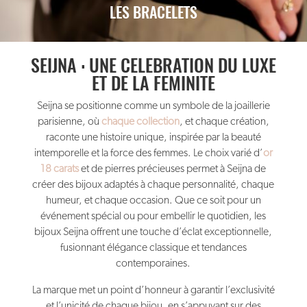
LES BRACELETS
SEIJNA : UNE CELEBRATION DU LUXE
ET DE LA FEMINITE
Seijna se positionne comme un symbole de la joaillerie
parisienne, où
chaque collection
, et chaque création,
raconte une histoire unique, inspirée par la beauté
intemporelle et la force des femmes. Le choix varié d’
or
18 carats
et de pierres précieuses permet à Seijna de
créer des bijoux adaptés à chaque personnalité, chaque
humeur, et chaque occasion. Que ce soit pour un
événement spécial ou pour embellir le quotidien, les
bijoux Seijna offrent une touche d’éclat exceptionnelle,
fusionnant élégance classique et tendances
contemporaines.
La marque met un point d’honneur à garantir l’exclusivité
et l’unicité de chaque bijou, en s’appuyant sur des