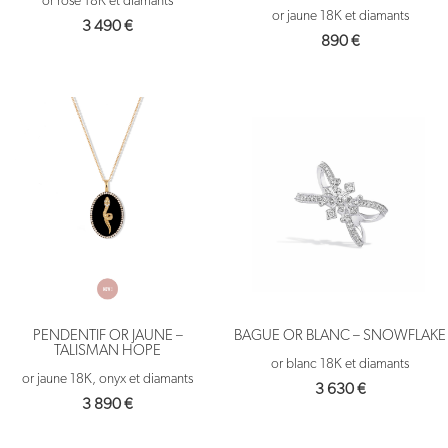
or rose 18K et diamants
or jaune 18K et diamants
3 490
€
890
€
PENDENTIF OR JAUNE –
BAGUE OR BLANC – SNOWFLAKE
TALISMAN HOPE
or blanc 18K et diamants
or jaune 18K, onyx et diamants
3 630
€
3 890
€