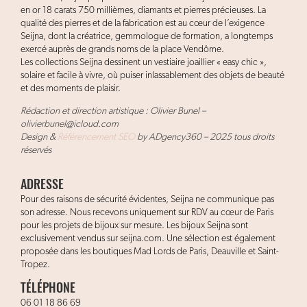
en or 18 carats 750 millièmes, diamants et pierres précieuses. La
qualité des pierres et de la fabrication est au cœur de l’exigence
Seijna, dont la créatrice, gemmologue de formation, a longtemps
exercé auprès de grands noms de la place Vendôme.
Les collections Seijna dessinent un vestiaire joaillier « easy chic »,
solaire et facile à vivre, où puiser inlassablement des objets de beauté
et des moments de plaisir.
Rédaction et direction artistique : Olivier Bunel –
olivierbunel@icloud.com
Design &
Référencement SEO
by ADgency360 – 2025 tous droits
réservés
ADRESSE
Pour des raisons de sécurité évidentes, Seijna ne communique pas
son adresse. Nous recevons uniquement sur RDV au cœur de Paris
pour les projets de bijoux sur mesure. Les bijoux Seijna sont
exclusivement vendus sur seijna.com. Une sélection est également
proposée dans les boutiques Mad Lords de Paris, Deauville et Saint-
Tropez.
TÉLÉPHONE
06 01 18 86 69