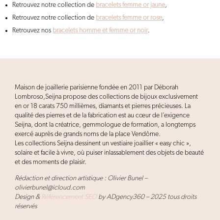
Retrouvez notre collection de
bracelets femme or jaune
,
Retrouvez notre collection de
bracelets femme or rose
,
Retrouvez nos
bracelets homme et femme or noir
.
Maison de joaillerie parisienne fondée en 2011 par Déborah
Lombroso,Seijna propose des collections de bijoux exclusivement
en or 18 carats 750 millièmes, diamants et pierres précieuses. La
qualité des pierres et de la fabrication est au cœur de l’exigence
Seijna, dont la créatrice, gemmologue de formation, a longtemps
exercé auprès de grands noms de la place Vendôme.
Les collections Seijna dessinent un vestiaire joaillier « easy chic »,
solaire et facile à vivre, où puiser inlassablement des objets de beauté
et des moments de plaisir.
Rédaction et direction artistique : Olivier Bunel –
olivierbunel@icloud.com
Design &
Référencement SEO
by ADgency360 – 2025 tous droits
réservés