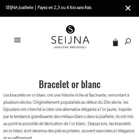
SEIJNA Joaillerie｜Payez en 2,3 ou 4 fois sans frais
|
|
|
ACCUEIL
JOAILLERIE
BRACELETS
BRACELET OR BLANC
Bracelet or blanc
Les bracelets en or blanc ont une histoire riche et fascinante, remontant à
plusieurs siècles. Originellement popularisés au début du 20e siècle, les
bijoutiers ont cherché à créer une alternative élégante à l’or jaune. Inspirés
par la tendance grandissante des métaux blancs dans la joaillerie, ils ont mis
au point le procédé de fabrication de l’or blanc. Depuis lors, les bracelets
en or blanc sont devenus des pièces prisées, souvent associées à l’élégance
et au raffinement.