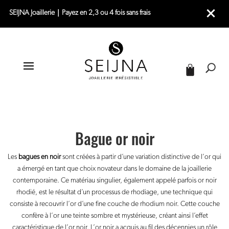
SEIJNA Joaillerie｜Payez en 2,3 ou 4 fois sans frais
|
|
|
ACCUEIL
JOAILLERIE
BAGUES
BAGUE OR NOIR
Bague or noir
Les
bagues en noir
sont créées à partir d’une variation distinctive de l’or qui
a émergé en tant que choix novateur dans le domaine de la joaillerie
contemporaine. Ce matériau singulier, également appelé parfois or noir
rhodié, est le résultat d’un processus de rhodiage, une technique qui
consiste à recouvrir l’or d’une fine couche de rhodium noir. Cette couche
confère à l’or une teinte sombre et mystérieuse, créant ainsi l’effet
caractéristique de l’or noir. L’or noir a acquis au fil des décennies un rôle