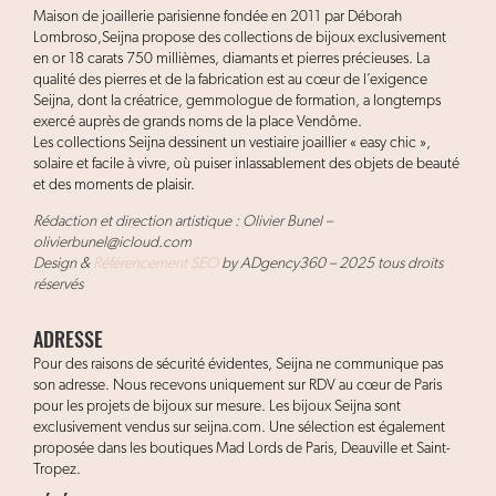
Maison de joaillerie parisienne fondée en 2011 par Déborah
Lombroso,Seijna propose des collections de bijoux exclusivement
en or 18 carats 750 millièmes, diamants et pierres précieuses. La
qualité des pierres et de la fabrication est au cœur de l’exigence
Seijna, dont la créatrice, gemmologue de formation, a longtemps
exercé auprès de grands noms de la place Vendôme.
Les collections Seijna dessinent un vestiaire joaillier « easy chic »,
solaire et facile à vivre, où puiser inlassablement des objets de beauté
et des moments de plaisir.
Rédaction et direction artistique : Olivier Bunel –
olivierbunel@icloud.com
Design &
Référencement SEO
by ADgency360 – 2025 tous droits
réservés
ADRESSE
Pour des raisons de sécurité évidentes, Seijna ne communique pas
son adresse. Nous recevons uniquement sur RDV au cœur de Paris
pour les projets de bijoux sur mesure. Les bijoux Seijna sont
exclusivement vendus sur seijna.com. Une sélection est également
proposée dans les boutiques Mad Lords de Paris, Deauville et Saint-
Tropez.