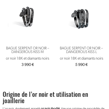
BAGUE SERPENT OR NOIR –
BAGUE SERPENT OR NOIR –
DANGEROUS KISS M
DANGEROUS KISS L
or noir 18K et diamants noirs
or noir 18K et diamants noirs
3 990
€
5 990
€
Origine de l’or noir et utilisation en
joaillerie
L’or noir, également appelé
or noir rhodié
, tire son origine de procédés de