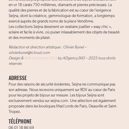
en or 18 carats 750 millièmes, diamants et pierres précieuses. La
qualité des pierres et de la fabrication est au cœur de l’exigence
Seijna, dont la créatrice, gemmologue de formation, a longtemps
exercé auprès de grands noms de la place Vendôme.
Les collections Seijna dessinent un vestiaire joaillier « easy chic »,
solaire et facile à vivre, où puiser inlassablement des objets de beauté
et des moments de plaisir.
Rédaction et direction artistique : Olivier Bunel –
olivierbunel@icloud.com
Design &
Référencement SEO
by ADgency360 – 2025 tous droits
réservés
ADRESSE
Pour des raisons de sécurité évidentes, Seijna ne communique pas
son adresse. Nous recevons uniquement sur RDV au cœur de Paris
pour les projets de bijoux sur mesure. Les bijoux Seijna sont
exclusivement vendus sur seijna.com. Une sélection est également
proposée dans les boutiques Mad Lords de Paris, Deauville et Saint-
Tropez.
TÉLÉPHONE
06 01 18 86 69