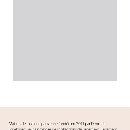
Maison de joaillerie parisienne fondée en 2011 par Déborah
Lombroso,Seijna propose des collections de bijoux exclusivement