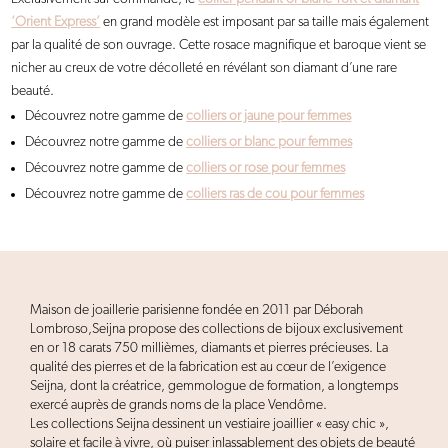
‘Orient Express’
en grand modèle est imposant par sa taille mais également
par la qualité de son ouvrage. Cette rosace magnifique et baroque vient se
nicher au creux de votre décolleté en révélant son diamant d’une rare
beauté.
Découvrez notre gamme de
colliers or jaune pour femmes
Découvrez notre gamme de
colliers or blanc pour femmes
Découvrez notre gamme de
colliers or rose pour femmes
Découvrez notre gamme de
colliers ras de cou pour femmes
Maison de joaillerie parisienne fondée en 2011 par Déborah
Lombroso,Seijna propose des collections de bijoux exclusivement
en or 18 carats 750 millièmes, diamants et pierres précieuses. La
qualité des pierres et de la fabrication est au cœur de l’exigence
Seijna, dont la créatrice, gemmologue de formation, a longtemps
exercé auprès de grands noms de la place Vendôme.
Les collections Seijna dessinent un vestiaire joaillier « easy chic »,
solaire et facile à vivre, où puiser inlassablement des objets de beauté