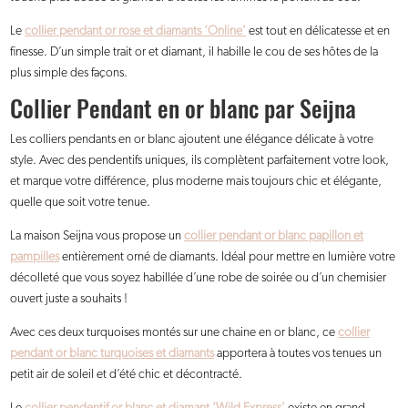
Le
collier pendant or rose et diamants ‘Online’
est tout en délicatesse et en
finesse. D’un simple trait or et diamant, il habille le cou de ses hôtes de la
plus simple des façons.
Collier Pendant en or blanc par Seijna
Les colliers pendants en or blanc ajoutent une élégance délicate à votre
style. Avec des pendentifs uniques, ils complètent parfaitement votre look,
et marque votre différence, plus moderne mais toujours chic et élégante,
quelle que soit votre tenue.
La maison Seijna vous propose un
collier pendant or blanc papillon et
pampilles
entièrement orné de diamants. Idéal pour mettre en lumière votre
décolleté que vous soyez habillée d’une robe de soirée ou d’un chemisier
ouvert juste a souhaits !
Avec ces deux turquoises montés sur une chaine en or blanc, ce
collier
pendant or blanc turquoises et diamants
apportera à toutes vos tenues un
petit air de soleil et d’été chic et décontracté.
Le
collier pendentif or blanc et diamant ‘Wild Express’
existe en grand