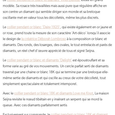
modèle. Sa rosace très travaillées mais aussi pure que régulière affiche en
son centre un diamant qui semble diriger son monde et sa breloque
oscillante met en valeur tous les décolletés, même les plus discrets.
Le
collier pendant or blanc ‘Daisy 1925’
, qui existe également en or jaune et
or rose, prend toute la mesure de son caractère ‘Art-déco’ lorsqu’il associe
le design de
la créatrice Déborah Lombroso
à la composition or blanc et
diamants. Des ronds, des losanges, des ovales, le tout entrelacés et parés de
diamants, un réel chef d’œuvre apprécié de tous et signé Seijna.
Le
collier pendant or blanc et diamants ‘Delight’
est époustouflant et sa
forme varie au gré de vos mouvements. Un cercle parfait serti de diamants
traversé par une chaine or blanc 18K qui se termine par une breloque elle-
même sertie de diamants et qui oscille au creux de votre décolleté, tout
simplement spectaculaire et totalement intemporel.
Avec le
collier pendant or blanc 18K et diamants Love me Knot
, La maison
Seijna revisite le nœud tibétain en y insérant un serpent qui se mord la
queue. Avec ces diamants parfaitement sertis
Exclusivement sur commande, le
collier pendant or blanc 18K et diamant