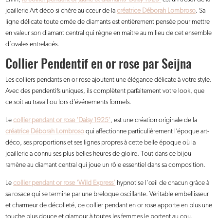
joaillerie Art déco si chère au cœur de la
créatrice Déborah Lombroso
. Sa
ligne délicate toute ornée de diamants est entièrement pensée pour mettre
en valeur son diamant central qui règne en maitre au milieu de cet ensemble
d’ovales entrelacés.
Collier Pendentif en or rose par Seijna
Les colliers pendants en or rose ajoutent une élégance délicate à votre style.
Avec des pendentifs uniques, ils complètent parfaitement votre look, que
ce soit au travail ou lors d’événements formels.
Le
collier pendant or rose ‘Daisy 1925’
, est une création originale de la
créatrice Déborah Lombroso
qui affectionne particulièrement l’époque art-
déco, ses proportions et ses lignes propres à cette belle époque où la
joaillerie a connu ses plus belles heures de gloire. Tout dans ce bijou
ramène au diamant central qui joue un rôle essentiel dans sa composition.
Le
collier pendant or rose ‘Wild Express’
hypnotise l’œil de chacun grâce à
sa rosace qui se termine par une breloque oscillante. Véritable embellisseur
et charmeur de décolleté, ce collier pendant en or rose apporte en plus une
touche plus douce et glamour à toutes les femmes le portent au cou.