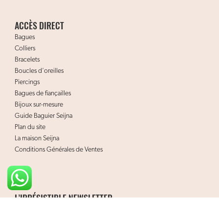
ACCÈS DIRECT
Bagues
Colliers
Bracelets
Boucles d’oreilles
Piercings
Bagues de fiançailles
Bijoux sur-mesure
Guide Baguier Seijna
Plan du site
La maison Seijna
Conditions Générales de Ventes
L’IRRÉSISTIBLE NEWSLETTER
L’irrésistible Newsletter Seijna vous permet de découvrir nos
nouveautés et l’univers de la maison.