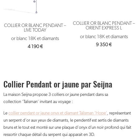
COLLIER OR BLANC PENDANT –
COLLIER OR BLANC PENDANT –
ORIENT EXPRESS L
LIVE TODAY
or blanc 18K et diamants
or blanc 18K et diamants
9 350
€
4 190
€
Collier Pendant or jaune par Seijna
La maison Seijna propose 3 colliers or jaune pendant dans sa
collection ‘Talisman’ invitant au voyage :
Le
collier pendant or jaune onyx et diamant Talisman ‘Hope’
, représentant
un serpent d’or aux yeux de diamants, le pendentif est sertis de diamants
bruns et le tout est monté sur une plaque d’onyx d’un noir profond qui fait
ressortir chaque détail du serpent qui apparait en 3D.