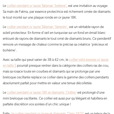
Le
collier pendant or jaune Talisman ‘believe’
, est une invitation au voyage.
Sa main de Fatma, par essence protectrice est richement ornée de diamants
le tout monté sur une plaque ronde en or jaune 18K.
Le
collier pendant or jaune Talisman ‘Serenity’
, est un véritable rayon de
soleil protecteur. En forme d’œil en turquoise sur un fond en émail blanc
entouré de rayons de diamants le tout orné de diamants bruns. Ce pendentif
renvoie un message de chaleur comme le précise sa créatrice ‘précieux et
bohème’.
Avec sa taille qui peut varier de 38 à 42 cm, le
collier wild express or jaune
en taille S
pourrait presque rentrer dans la catégorie des colliers ras de cou,
mais sa rosace toute en courbes et diamants qui se prolonge par une
breloque oscillante replace ce collier dans la gamme des colliers pendants
absolument parfait pour mettre en valeur une tenue décolletée.
Le
collier pendant or jaune 18K et diamants ‘Online’
est prolongé d’une
mini breloque oscillante. Ce collier est aussi pur qu’élégant et habillera en
parfaite discrétion vos soirées d’un chic unique !
Enfin,
le collier pendant or jaune et diamants ‘Daisy 1925’
est un trésor de la