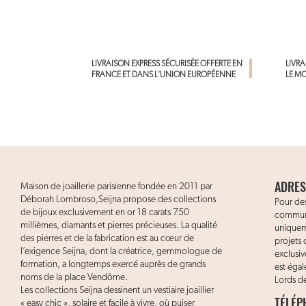
LIVRAISON EXPRESS SÉCURISÉE OFFERTE EN
LIVR
FRANCE ET DANS L'UNION EUROPÉENNE
LE M
ADRES
Maison de joaillerie parisienne fondée en 2011 par
Déborah Lombroso,Seijna propose des collections
Pour des
de bijoux exclusivement en or 18 carats 750
communi
millièmes, diamants et pierres précieuses. La qualité
uniquem
des pierres et de la fabrication est au cœur de
projets 
l’exigence Seijna, dont la créatrice, gemmologue de
exclusi
formation, a longtemps exercé auprès de grands
est éga
noms de la place Vendôme.
Lords de
Les collections Seijna dessinent un vestiaire joaillier
TÉLÉP
« easy chic », solaire et facile à vivre, où puiser