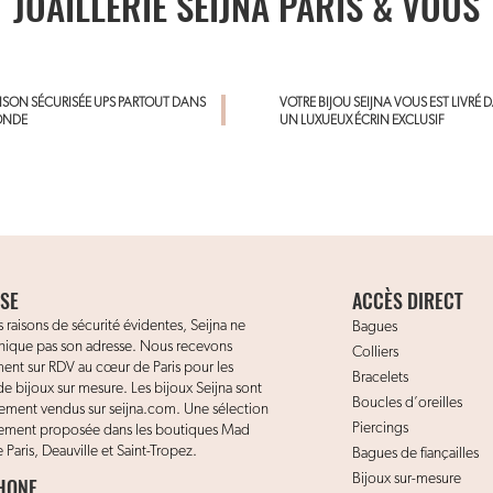
JOAILLERIE SEIJNA PARIS & VOUS
AISON SÉCURISÉE UPS PARTOUT DANS
VOTRE BIJOU SEIJNA VOUS EST LIVRÉ 
ONDE
UN LUXUEUX ÉCRIN EXCLUSIF
SE
ACCÈS DIRECT
 raisons de sécurité évidentes, Seijna ne
Bagues
que pas son adresse. Nous recevons
Colliers
ent sur RDV au cœur de Paris pour les
Bracelets
de bijoux sur mesure. Les bijoux Seijna sont
Boucles d’oreilles
vement vendus sur seijna.com. Une sélection
Piercings
lement proposée dans les boutiques Mad
 Paris, Deauville et Saint-Tropez.
Bagues de fiançailles
Bijoux sur-mesure
HONE