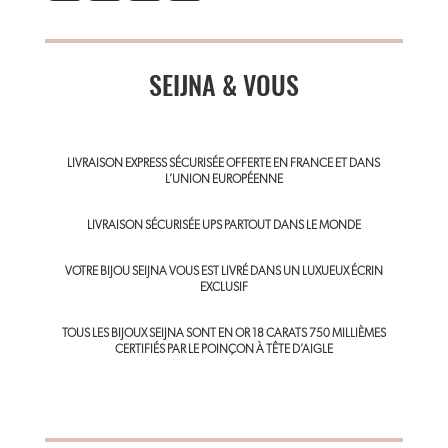
m
ce
nt
ha
ail
b
er
ts
o
SEIJNA & VOUS
es
A
ok
t
p
p
LIVRAISON EXPRESS SÉCURISÉE OFFERTE EN FRANCE ET DANS
L’UNION EUROPÉENNE
LIVRAISON SÉCURISÉE UPS PARTOUT DANS LE MONDE
VOTRE BIJOU SEIJNA VOUS EST LIVRÉ DANS UN LUXUEUX ÉCRIN
EXCLUSIF
TOUS LES BIJOUX SEIJNA SONT EN OR 18 CARATS 750 MILLIÈMES
CERTIFIÉS PAR LE POINÇON À TÊTE D’AIGLE