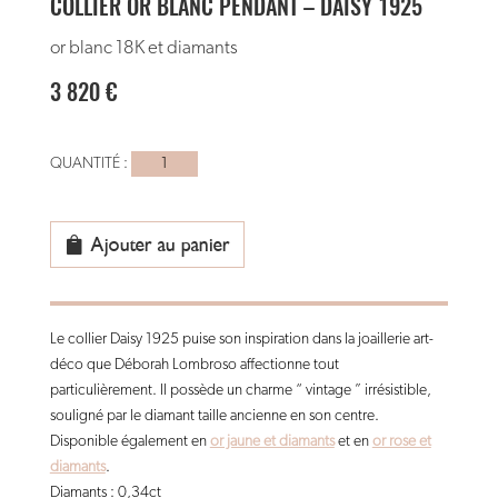
COLLIER OR BLANC PENDANT – DAISY 1925
or blanc 18K et diamants
3 820
€
quantité
de
Collier
or
Ajouter au panier
blanc
pendant
-
Le collier Daisy 1925 puise son inspiration dans la joaillerie art-
Daisy
déco que Déborah Lombroso affectionne tout
1925
particulièrement. Il possède un charme “ vintage ” irrésistible,
souligné par le diamant taille ancienne en son centre.
Disponible également en
or jaune et diamants
et en
or rose et
diamants
.
Diamants : 0,34ct