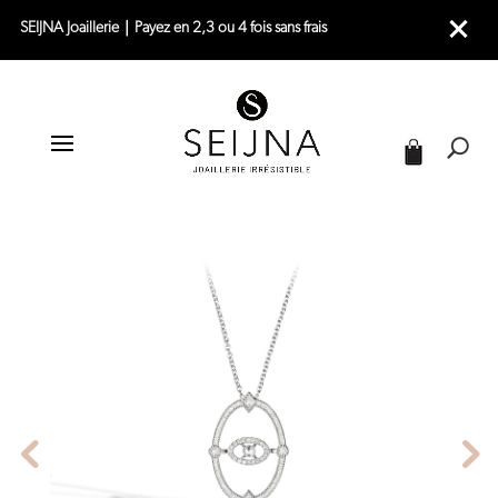
SEIJNA Joaillerie｜Payez en 2,3 ou 4 fois sans frais
|
|
|
ACCUEIL
JOAILLERIE
COLLIERS
COLLIER OR BLANC
|
COLLIER OR BLANC PENDANT – DAISY 1925