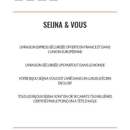
m
ce
nt
ha
ail
b
er
ts
o
SEIJNA & VOUS
es
A
ok
t
p
p
LIVRAISON EXPRESS SÉCURISÉE OFFERTE EN FRANCE ET DANS
L’UNION EUROPÉENNE
LIVRAISON SÉCURISÉE UPS PARTOUT DANS LE MONDE
VOTRE BIJOU SEIJNA VOUS EST LIVRÉ DANS UN LUXUEUX ÉCRIN
EXCLUSIF
TOUS LES BIJOUX SEIJNA SONT EN OR 18 CARATS 750 MILLIÈMES
CERTIFIÉS PAR LE POINÇON À TÊTE D’AIGLE