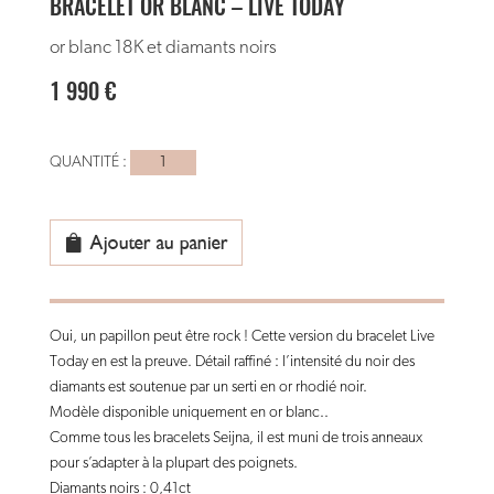
BRACELET OR BLANC – LIVE TODAY
or blanc 18K et diamants noirs
1 990
€
quantité
de
bracelet
or
Ajouter au panier
blanc
-
live
Oui, un papillon peut être rock ! Cette version du bracelet Live
today
Today en est la preuve. Détail raffiné : l’intensité du noir des
diamants est soutenue par un serti en or rhodié noir.
Modèle disponible uniquement en or blanc..
Comme tous les bracelets Seijna, il est muni de trois anneaux
pour s’adapter à la plupart des poignets.
Diamants noirs : 0,41ct