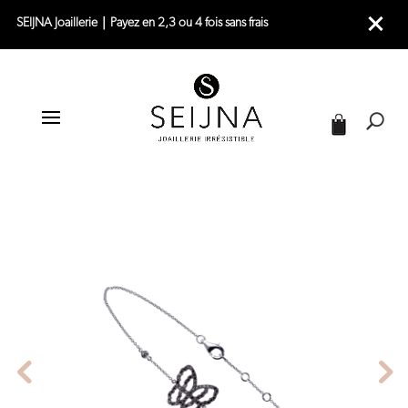
SEIJNA Joaillerie｜Payez en 2,3 ou 4 fois sans frais
|
|
|
ACCUEIL
JOAILLERIE
BRACELETS
|
BRACELET OR BLANC
BRACELET OR BLANC – LIVE TODAY