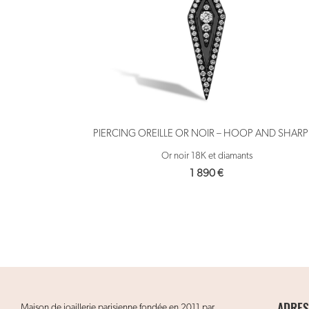
PIERCING OREILLE OR NOIR – HOOP AND SHARP
Or noir 18K et diamants
1 890
€
ADRES
Maison de joaillerie parisienne fondée en 2011 par