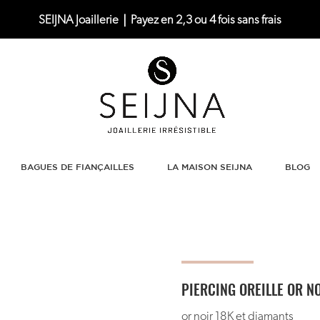
SEIJNA Joaillerie｜Payez en 2,3 ou 4 fois sans frais
BAGUES DE FIANÇAILLES
LA MAISON SEIJNA
BLOG
PIERCING OREILLE OR N
or noir 18K et diamants