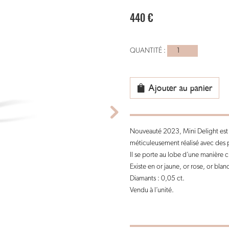
440
€
quantité
de
Piercing
Oreille
Ajouter au panier
or
noir
-
Nouveauté 2023, Mini Delight est l
Mini
méticuleusement réalisé avec des p
Delight
Il se porte au lobe d’une manière cl
10mm
Existe en or jaune, or rose, or blanc
Diamants : 0,05 ct.
Vendu à l’unité.