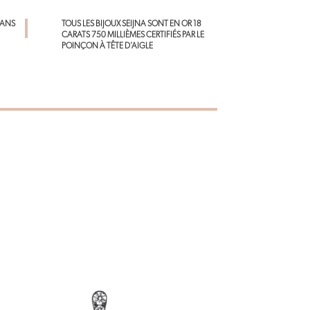
p
DANS
TOUS LES BIJOUX SEIJNA SONT EN OR 18
CARATS 750 MILLIÈMES CERTIFIÉS PAR LE
POINÇON À TÊTE D’AIGLE