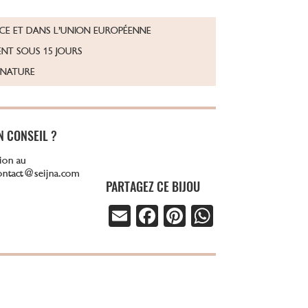
NCE ET DANS L’UNION EUROPÉENNE
NT SOUS 15 JOURS
GNATURE
N CONSEIL ?
ion au
contact@seijna.com
PARTAGEZ CE BIJOU
E
Fa
Pi
W
m
ce
nt
ha
ail
b
er
ts
o
es
A
ok
t
p