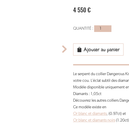
4 550
€
quantité
de
collier
serpent
Ajouter au panier
or
rose
-
Le serpent du collier Dangerous Kis
dangerous
votre cou. L’éclat subtil des diamant
kiss
Modèle disponible uniquement en 
Diamants : 1,05ct
Découvrez les autres colliers Dange
Ce modèle existe en
Or blanc et diamants
, (0.97ct) et
Or blanc et diamants noirs
(1.20ct)