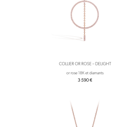
COLLIER OR ROSE – DELIGHT
or rose 18K et diamants
3 590
€