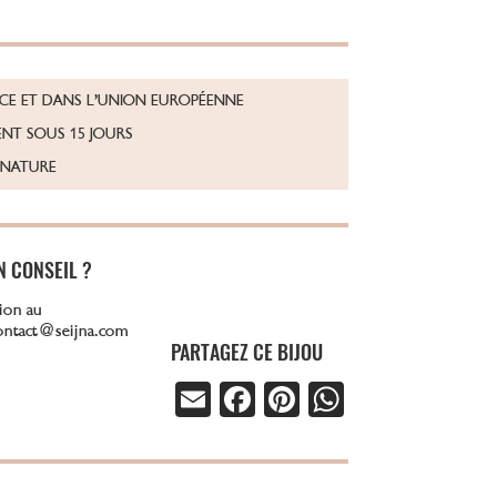
NCE ET DANS L’UNION EUROPÉENNE
NT SOUS 15 JOURS
GNATURE
N CONSEIL ?
ion au
contact@seijna.com
PARTAGEZ CE BIJOU
E
Fa
Pi
W
m
ce
nt
ha
ail
b
er
ts