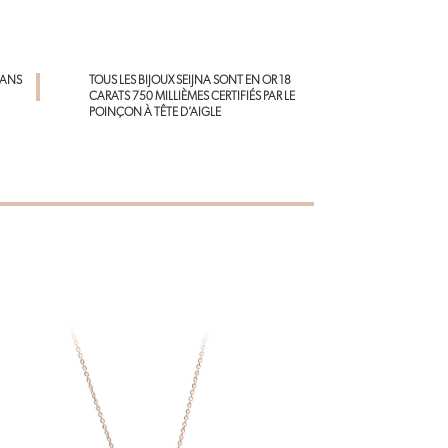
o
es
A
ok
t
p
p
DANS
TOUS LES BIJOUX SEIJNA SONT EN OR 18
CARATS 750 MILLIÈMES CERTIFIÉS PAR LE
POINÇON À TÊTE D’AIGLE