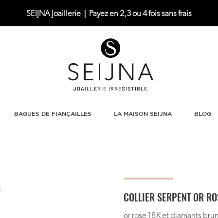
SEIJNA Joaillerie｜Payez en 2,3 ou 4 fois sans frais
BAGUES DE FIANÇAILLES
LA MAISON SEIJNA
BLOG
COLLIER SERPENT OR RO
or rose 18K et diamants bru