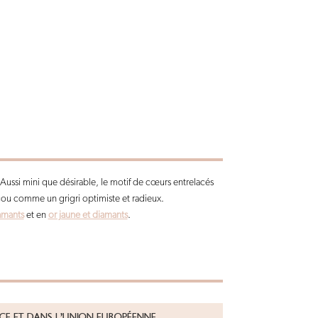
ussi mini que désirable, le motif de cœurs entrelacés
 cou comme un grigri optimiste et radieux.
amants
et en
or jaune et diamants
.
NCE ET DANS L’UNION EUROPÉENNE