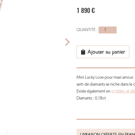
1 890
€
quantité
de
collier
or
Ajouter au panier
rose
-
MINI
Mini Lucky Love pour maxi amour. A
lucky
serti de diamants se niche dans le
love
Existe également en
or blanc et di
Diamants : 0,18ct
LIVRAISON OFFERTE EN FRA