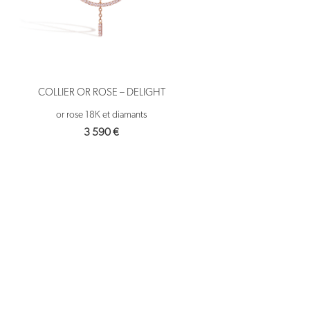
COLLIER OR ROSE – DELIGHT
or rose 18K et diamants
3 590
€