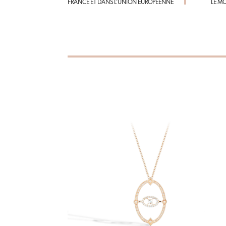
FRANCE ET DANS L’UNION EUROPÉENNE
LE M