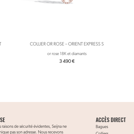
T
COLLIER OR ROSE – ORIENT EXPRESS S
or rose 18K et diamants
3 490
€
SE
ACCÈS DIRECT
 raisons de sécurité évidentes, Seijna ne
Bagues
que pas son adresse. Nous recevons
Colliers