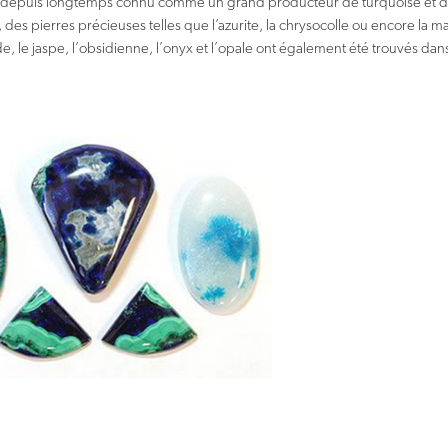
st depuis longtemps connu comme un grand producteur de turquoise et 
, des pierres précieuses telles que l’azurite, la chrysocolle ou encore la ma
de, le jaspe, l’obsidienne, l’onyx et l’opale ont également été trouvés dan