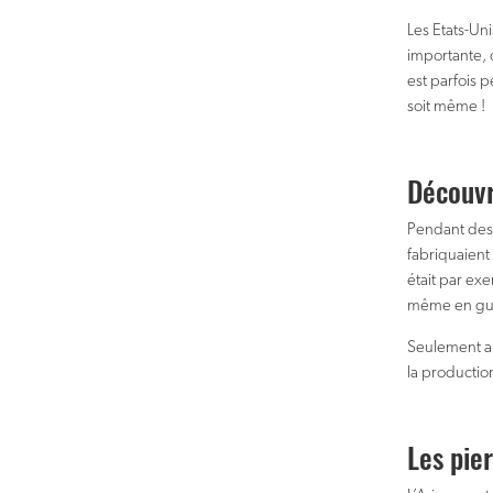
Les Etats-Un
importante, 
est parfois 
soit même !
Découvr
Pendant des 
fabriquaient
était par ex
même en guis
Seulement au
la productio
Les pie