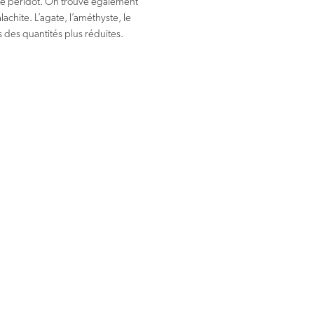
de péridot. On trouve également
lachite. L’agate, l’améthyste, le
s des quantités plus réduites.