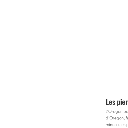
Les pie
L’Oregon pos
d’Oregon, fe
minuscules p