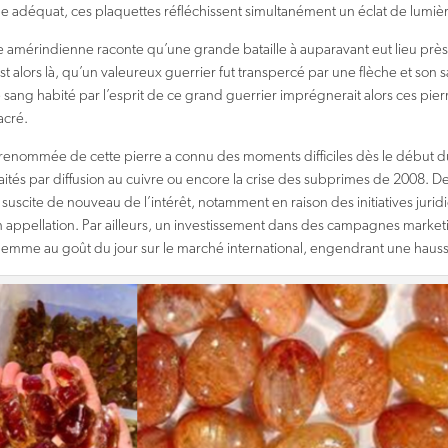
e adéquat, ces plaquettes réfléchissent simultanément un éclat de lumiè
 amérindienne raconte qu’une grande bataille à auparavant eut lieu pr
t alors là, qu’un valeureux guerrier fut transpercé par une flèche et son
e sang habité par l’esprit de ce grand guerrier imprégnerait alors ces pie
acré.
a renommée de cette pierre a connu des moments difficiles dès le début d
raités par diffusion au cuivre ou encore la crise des subprimes de 2008. 
suscite de nouveau de l’intérêt, notamment en raison des initiatives juridi
 appellation. Par ailleurs, un investissement dans des campagnes marke
gemme au goût du jour sur le marché international, engendrant une hauss