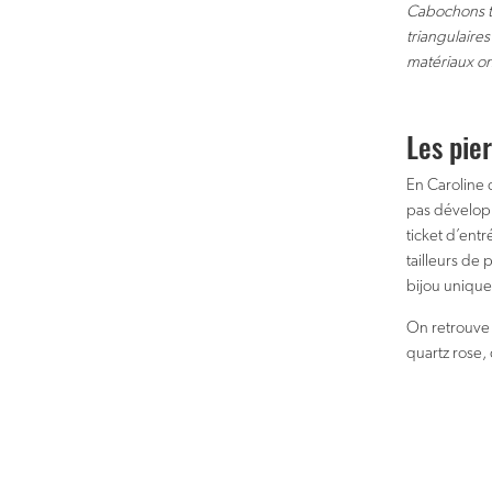
Cabochons ta
triangulaires
matériaux on
Les pie
En Caroline 
pas développ
ticket d’entr
tailleurs de
bijou unique
On retrouve 
quartz rose, 