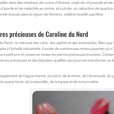
illés dans des minéraux de cuivre d’Arizona, ovale de chrysocolle et de 
 d’azurite et de malachite au centre, et à droite, un cabochon de quartz à 
t été trouvés dans la région de Morenci, célèbre localité cuprifère.
rres précieuses de Caroline du Nord
du Nord, on retrouve des rubis, des saphirs et des émeraudes. Bien que l’
ée à l’échelle industrielle, il existe de nombreuses mines payantes où n
ée à petit prix et conserver toutes les pierres précieuses trouvées. Certai
 pierres précieuses et des bijoutiers qualifiés qui pourront transformer u
.
également de l’aigue-marine, du béryl, de la citrine, de l’émeraude, du g
du quartz fumé, de la staurolite, de la topaze et de la tourmaline.