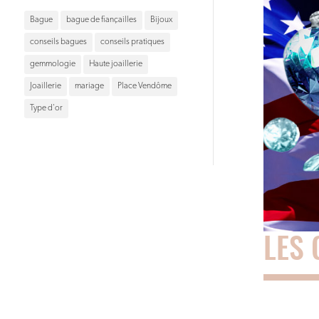
Bague
bague de fiançailles
Bijoux
conseils bagues
conseils pratiques
gemmologie
Haute joaillerie
Joaillerie
mariage
Place Vendôme
Type d'or
LES 