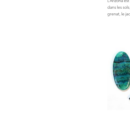
L’Arizona e
dans les sols
grenat, le ja