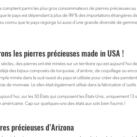
is comptent parmi les plus gros consommateurs de pierres précieuses a
que le pays est dépendant à plus de 99 % des importations étrangères de
peu connu que le pays regorge lui aussi d’une grande diversité de gemmes
ons les pierres précieuses made in USA !
siècles, des pierres ont été minées sur un territoire qui est aujourd’hui 
 déjà des bijoux composés de turquoise, d’ambre, de coquillage ou encor
emple minée dans le sud-ouest du pays et utilisée pour créer des pendentifs
e de monnaie. Le silex était également utilisé dans la fabrication d’outils
jourd’hui, sur les 50 États qui composent les États-Unis, uniquement 13 son
n américaine. Cap sur quelques-uns des états aux sols bien fournis !
rres précieuses d’Arizona