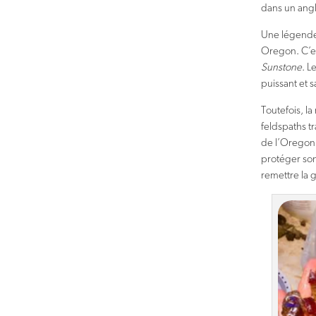
dans un angl
Une légende
Oregon. C’es
Sunstone
. L
puissant et s
Toutefois, l
feldspaths t
de l’Oregon 
protéger son
remettre la 