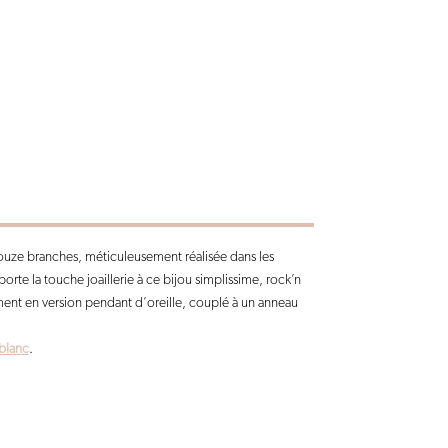
douze branches, méticuleusement réalisée dans les
pporte la touche joaillerie à ce bijou simplissime, rock’n
ement en version pendant d’oreille, couplé à un anneau
blanc
.