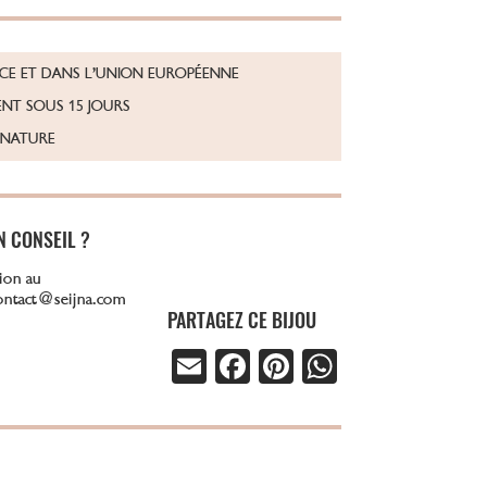
NCE ET DANS L’UNION EUROPÉENNE
NT SOUS 15 JOURS
GNATURE
N CONSEIL ?
ion au
contact@seijna.com
PARTAGEZ CE BIJOU
E
Fa
Pi
W
m
ce
nt
ha
ail
b
er
ts
o
es
A