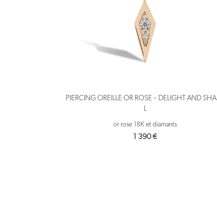
PIERCING OREILLE OR ROSE – DELIGHT AND SH
L
or rose 18K et diamants
1 390
€