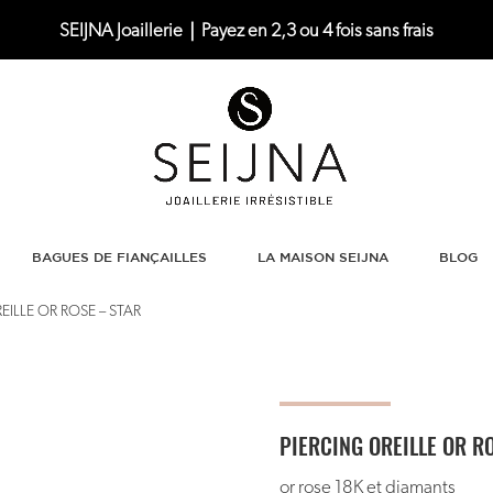
SEIJNA Joaillerie｜Payez en 2,3 ou 4 fois sans frais
BAGUES DE FIANÇAILLES
LA MAISON SEIJNA
BLOG
EILLE OR ROSE – STAR
PIERCING OREILLE OR R
or rose 18K et diamants