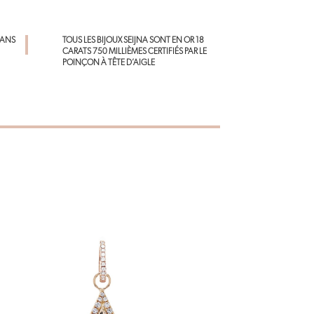
ok
t
p
p
DANS
TOUS LES BIJOUX SEIJNA SONT EN OR 18
CARATS 750 MILLIÈMES CERTIFIÉS PAR LE
POINÇON À TÊTE D’AIGLE