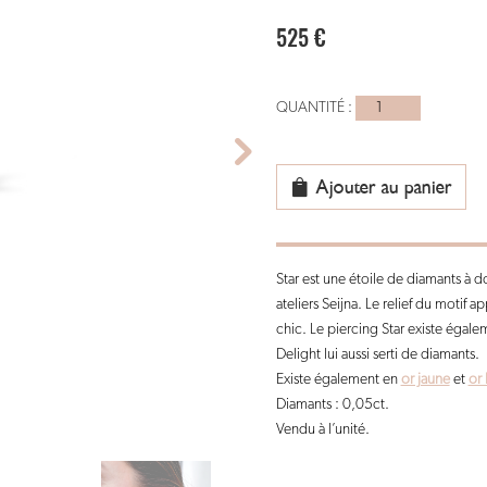
525
€
quantité
de
piercing
Oreille
Ajouter au panier
or
rose
-
Star est une étoile de diamants à 
star
ateliers Seijna. Le relief du motif a
chic. Le piercing Star existe égal
Delight lui aussi serti de diamants.
Existe également en
or jaune
et
or 
Diamants : 0,05ct.
Vendu à l’unité.