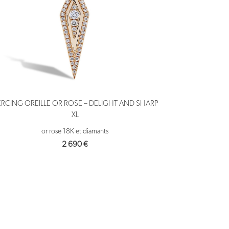
ERCING OREILLE OR ROSE – DELIGHT AND SHARP
XL
or rose 18K et diamants
2 690
€