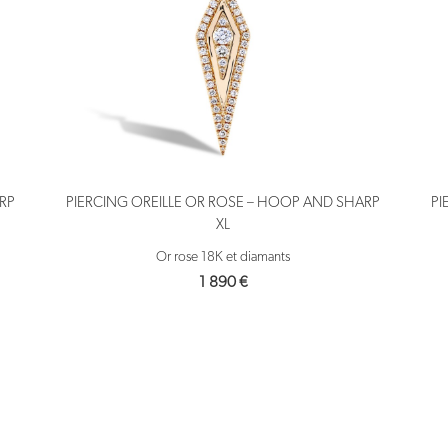
ARP
PIERCING OREILLE OR ROSE – HOOP AND SHARP
PI
XL
Or rose 18K et diamants
1 890
€