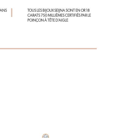
p
DANS
TOUS LES BIJOUX SEIJNA SONT EN OR 18
CARATS 750 MILLIÈMES CERTIFIÉS PAR LE
POINÇON À TÊTE D’AIGLE