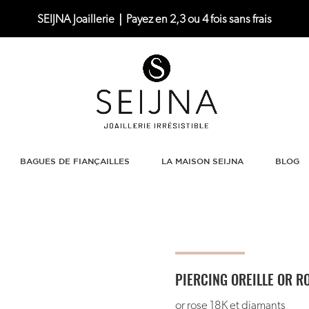
SEIJNA Joaillerie｜Payez en 2,3 ou 4 fois sans frais
BAGUES DE FIANÇAILLES
LA MAISON SEIJNA
BLOG
PIERCING OREILLE OR RO
or rose 18K et diamants