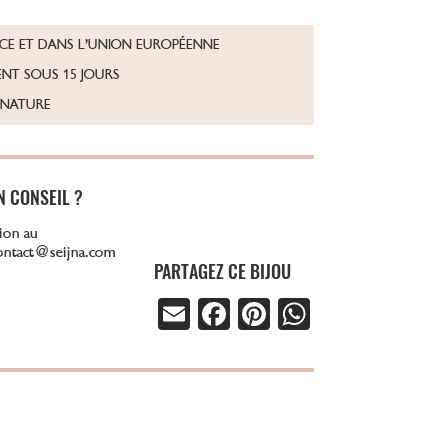
NCE ET DANS L’UNION EUROPÉENNE
NT SOUS 15 JOURS
GNATURE
N CONSEIL ?
ion au
contact@seijna.com
PARTAGEZ CE BIJOU
E
Fa
Pi
W
m
ce
nt
ha
ail
b
er
ts
o
es
A
ok
t
p