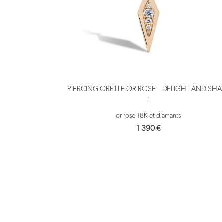
PIERCING OREILLE OR ROSE – DELIGHT AND SH
L
or rose 18K et diamants
1 390
€