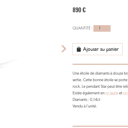
890
€
quantité
de
piercing
Oreille
Ajouter au panier
or
rose
-
Une étoile de diamants à douze bran
delight
sertie. Cette bonne étoile se porte
&
rock. Le pendant Star peut être ret
star
Existe également en
or jaune
et
or 
Diamants : 0,14ct
Vendu à l’unité.