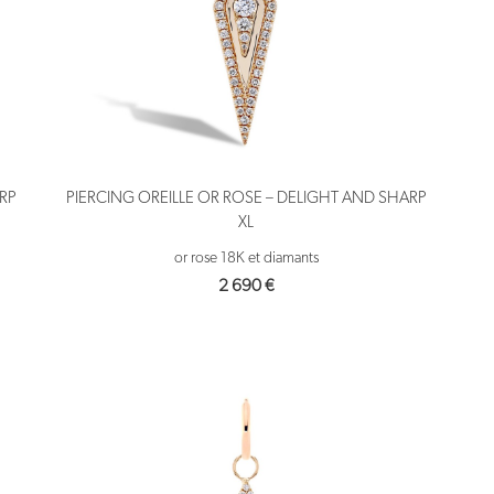
ARP
PIERCING OREILLE OR ROSE – DELIGHT AND SHARP
XL
or rose 18K et diamants
2 690
€