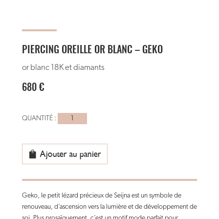
PIERCING OREILLE OR BLANC – GEKO
or blanc 18K et diamants
680
€
quantité
de
piercing
Oreille
Ajouter au panier
or
blanc
-
Geko, le petit lézard précieux de Seijna est un symbole de
geko
renouveau, d’ascension vers la lumière et de développement de
soi. Plus prosaïquement, c’est un motif mode parfait pour