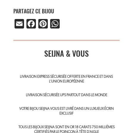
PARTAGEZ CE BIJOU
E
Fa
Pi
W
m
ce
nt
ha
ail
b
er
ts
o
SEIJNA & VOUS
es
A
ok
t
p
p
LIVRAISON EXPRESS SÉCURISÉE OFFERTE EN FRANCE ET DANS
L’UNION EUROPÉENNE
LIVRAISON SÉCURISÉE UPS PARTOUT DANS LE MONDE
VOTRE BIJOU SEIJNA VOUS EST LIVRÉ DANS UN LUXUEUX ÉCRIN
EXCLUSIF
TOUS LES BIJOUX SEIJNA SONT EN OR 18 CARATS 750 MILLIÈMES
CERTIFIÉS PAR LE POINÇON À TÊTE D’AIGLE