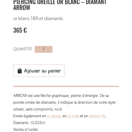
PIERCING OREILLE OR BLANC – DIAMANT
ARROW
or blanc 18K et diamants
365
€
quantité
de
piercing
Oreille
Ajouter au panier
or
blanc
-
ARROW est une flèche graphique, pleine d’énergie. De sa
diamant
pointe ornée de diamants, il indique la direction de votre style :
arrow
urbain, sans compromis, rock
Existe également en
or jaune
, en
or rose
et en
version XL
.
Diamants : 0,025ct
Vendu à l’unité.