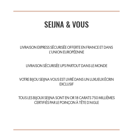
m
ce
nt
ha
ail
b
er
ts
o
SEIJNA & VOUS
es
A
ok
t
p
p
LIVRAISON EXPRESS SÉCURISÉE OFFERTE EN FRANCE ET DANS
L’UNION EUROPÉENNE
LIVRAISON SÉCURISÉE UPS PARTOUT DANS LE MONDE
VOTRE BIJOU SEIJNA VOUS EST LIVRÉ DANS UN LUXUEUX ÉCRIN
EXCLUSIF
TOUS LES BIJOUX SEIJNA SONT EN OR 18 CARATS 750 MILLIÈMES
CERTIFIÉS PAR LE POINÇON À TÊTE D’AIGLE