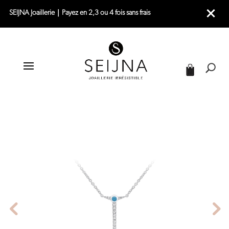
SEIJNA Joaillerie｜Payez en 2,3 ou 4 fois sans frais
|
|
|
ACCUEIL
JOAILLERIE
COLLIERS
COLLIER OR BLANC RAS DE COU – PAROS