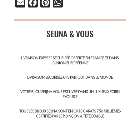
E
Fa
Pi
W
m
ce
nt
ha
ail
b
er
ts
o
SEIJNA & VOUS
es
A
ok
t
p
p
LIVRAISON EXPRESS SÉCURISÉE OFFERTE EN FRANCE ET DANS
L’UNION EUROPÉENNE
LIVRAISON SÉCURISÉE UPS PARTOUT DANS LE MONDE
VOTRE BIJOU SEIJNA VOUS EST LIVRÉ DANS UN LUXUEUX ÉCRIN
EXCLUSIF
TOUS LES BIJOUX SEIJNA SONT EN OR 18 CARATS 750 MILLIÈMES
CERTIFIÉS PAR LE POINÇON À TÊTE D’AIGLE