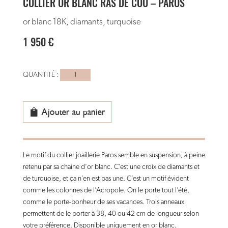
COLLIER OR BLANC RAS DE COU – PAROS
or blanc 18K, diamants, turquoise
1 950
€
quantité
de
Collier
or
Ajouter au panier
blanc
ras
de
Le motif du collier joaillerie Paros semble en suspension, à peine
cou
retenu par sa chaîne d’or blanc. C’est une croix de diamants et
-
de turquoise, et ça n’en est pas une. C’est un motif évident
Paros
comme les colonnes de l’Acropole. On le porte tout l’été,
comme le porte-bonheur de ses vacances. Trois anneaux
permettent de le porter à 38, 40 ou 42 cm de longueur selon
votre préférence. Disponible uniquement en or blanc.