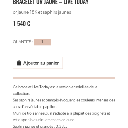
BRACELET OR JAUNE – LIVE TODAY
or jaune 18K et saphirs jaunes
1 540
€
quantité
de
bracelet
or
Ajouter au panier
jaune
-
live
Ce bracelet Live Today est la version ensoleillée de la
today
collection.
Ses saphirs jaunes et orangés évoquent les couleurs intenses des
ailes d’un véritable papillon.
Muni de trois anneaux, il s’adapte à la plupart des poignets et
est disponible uniquement en or jaune.
Saphirs jaunes et orangés : 0,38ct