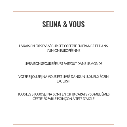
m
ce
nt
ha
ail
b
er
ts
o
SEIJNA & VOUS
es
A
ok
t
p
p
LIVRAISON EXPRESS SÉCURISÉE OFFERTE EN FRANCE ET DANS
L’UNION EUROPÉENNE
LIVRAISON SÉCURISÉE UPS PARTOUT DANS LE MONDE
VOTRE BIJOU SEIJNA VOUS EST LIVRÉ DANS UN LUXUEUX ÉCRIN
EXCLUSIF
TOUS LES BIJOUX SEIJNA SONT EN OR 18 CARATS 750 MILLIÈMES
CERTIFIÉS PAR LE POINÇON À TÊTE D’AIGLE