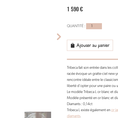
1 590
€
quantité
de
Boucle
d’oreille
Ajouter au panier
Tribeca
L
Tribeca fait son entrée dans les col
racée évoque un gratte-ciel new-york
rencontre idéale entre le classicism
liberté d’opter pour une paire ou u
Le modèle Tribeca L or blanc et d
Modèle présenté en or blanc et di
Diamants : 0,14ct
Tribeca L existe également en
or j
diamants
.