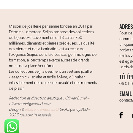
ADRES
Maison de joaillerie parisienne fondée en 2011 par
Déborah Lombroso,Seijna propose des collections
Pour des
de bijoux exclusivement en or 18 carats 750
communi
millièmes, diamants et pierres précieuses. La qualité
uniquem
des pierres et de la fabrication est au cœur de
projets 
l’exigence Seijna, dont la créatrice, gemmologue de
exclusi
formation, a longtemps exercé auprès de grands
est éga
noms de la place Vendôme.
Lords de
Les collections Seijna dessinent un vestiaire joaillier
TÉLÉP
« easy chic », solaire et facile à vivre, où puiser
inlassablement des objets de beauté et des moments
06 01 1
de plaisir.
EMAIL
Rédaction et direction artistique : Olivier Bunel –
contact
olivierbunel@icloud.com
Design &
Référencement SEO
by ADgency360 –
2025 tous droits réservés