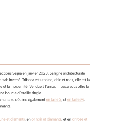
lections Seijna en janvier 2023. Sa ligne architecturale
ais inversé. Tribeca est urbaine, chic et rock, elle est la
e et la modernité. Vendue à l’unité, Tribeca vous offre la
ne boucle d’oreille single.
iamants se décline également
en taille S
, et
en taille M
.
amants.
aune et diamants
, en
or noir et diamants
, et en
or rose et