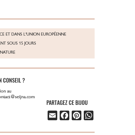
NCE ET DANS L’UNION EUROPÉENNE
NT SOUS 15 JOURS
GNATURE
N CONSEIL ?
ion au
contact@seijna.com
PARTAGEZ CE BIJOU
E
Fa
Pi
W
m
ce
nt
ha
ail
b
er
ts