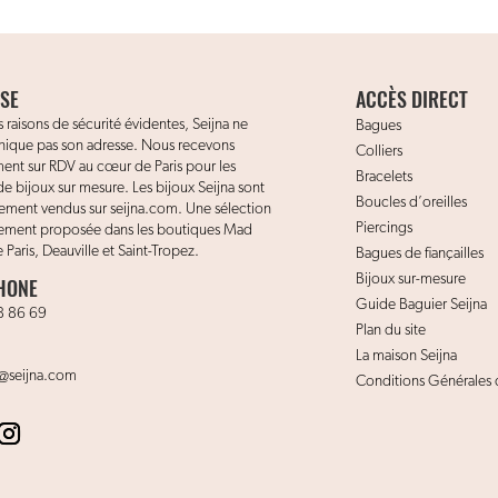
SE
ACCÈS DIRECT
 raisons de sécurité évidentes, Seijna ne
Bagues
que pas son adresse. Nous recevons
Colliers
ent sur RDV au cœur de Paris pour les
Bracelets
de bijoux sur mesure. Les bijoux Seijna sont
Boucles d’oreilles
vement vendus sur seijna.com. Une sélection
Piercings
lement proposée dans les boutiques Mad
 Paris, Deauville et Saint-Tropez.
Bagues de fiançailles
Bijoux sur-mesure
HONE
Guide Baguier Seijna
8 86 69
Plan du site
La maison Seijna
@seijna.com
Conditions Générales 