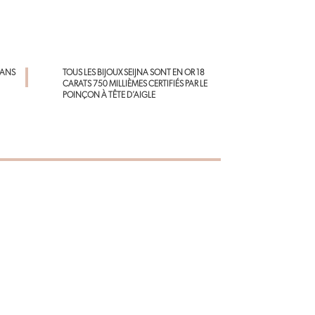
o
es
A
ok
t
p
p
DANS
TOUS LES BIJOUX SEIJNA SONT EN OR 18
CARATS 750 MILLIÈMES CERTIFIÉS PAR LE
POINÇON À TÊTE D’AIGLE