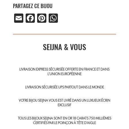
PARTAGEZ CE BIJOU
E
Fa
Pi
W
m
ce
nt
ha
ail
b
er
ts
o
SEIJNA & VOUS
es
A
ok
t
p
p
LIVRAISON EXPRESS SÉCURISÉE OFFERTE EN FRANCE ET DANS
L’UNION EUROPÉENNE
LIVRAISON SÉCURISÉE UPS PARTOUT DANS LE MONDE
VOTRE BIJOU SEIJNA VOUS EST LIVRÉ DANS UN LUXUEUX ÉCRIN
EXCLUSIF
TOUS LES BIJOUX SEIJNA SONT EN OR 18 CARATS 750 MILLIÈMES
CERTIFIÉS PAR LE POINÇON À TÊTE D’AIGLE