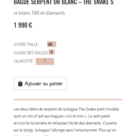
BAGUE SERPENT OR BLANC – THE SNAKE S
or blanc 18K et diamants
1 990
€
VOTRE TAILLE :
GUIDE DES TAILLES
quantité
de
bague
serpent
Ajouter au panier
or
blanc
-
Les deux têtes de serpent de la bague The Snake petit modèle
the
sont un clin d’œil aux bagues « toi et moi ». Le serti perlé
snake
accroche la lumière et rehausse l’éclat des diamants. Ouverte
S
sur le doigt, la bague l’allonge sans l’emprisonner. Plus qu’un