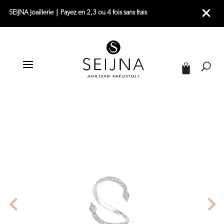
SEIJNA Joaillerie｜Payez en 2,3 ou 4 fois sans frais
|
|
|
ACCUEIL
JOAILLERIE
BAGUES
BAGUE SERPENT OR BLANC – THE SNAKE S